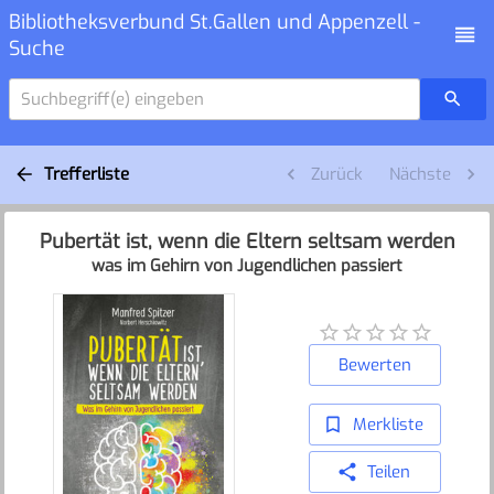
Bibliotheksverbund St.Gallen und Appenzell -
Suche
Suchbegriff(e) eingeben
Trefferliste
Zurück
Nächste
Pubertät ist, wenn die Eltern seltsam werden
was im Gehirn von Jugendlichen passiert
Bewerten
Merkliste
Teilen