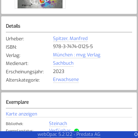
Details
Spitzer, Manfred
Urheber
:
978-3-7474-0125-5
ISBN
:
München : mvg Verlag
Verlag
:
Sachbuch
Medienart
:
2023
Erscheinungsjahr
:
Erwachsene
Alterskategorie
:
Exemplare
Karte anzeigen
Steinach
Bibliothek
:
Verfügbar
Exemplarstatus
:
webOpac 5.2.122
Predata AG
-