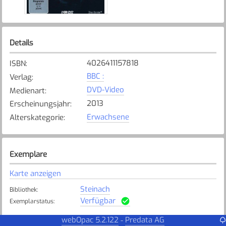
Details
4026411157818
ISBN
:
BBC :
Verlag
:
DVD-Video
Medienart
:
2013
Erscheinungsjahr
:
Erwachsene
Alterskategorie
:
Exemplare
Karte anzeigen
Steinach
Bibliothek
:
Verfügbar
Exemplarstatus
:
webOpac 5.2.122
Predata AG
-