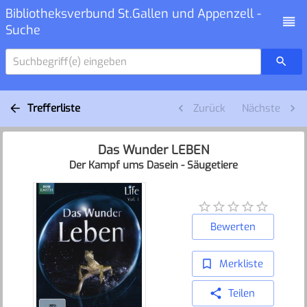
Bibliotheksverbund St.Gallen und Appenzell -
Suche
Suchbegriff(e) eingeben
Trefferliste
Zurück
Nächste
Das Wunder LEBEN
Der Kampf ums Dasein - Säugetiere
Bewerten
Merkliste
Teilen