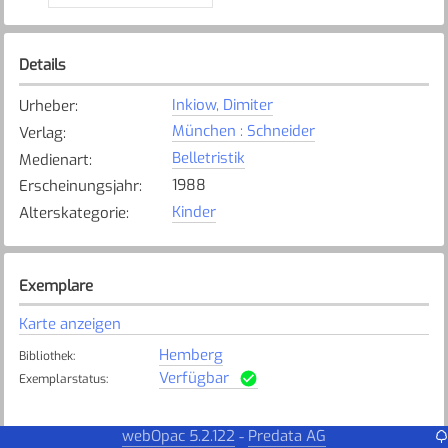
Details
Inkiow, Dimiter
Urheber
:
München : Schneider
Verlag
:
Belletristik
Medienart
:
1988
Erscheinungsjahr
:
Kinder
Alterskategorie
:
Exemplare
Karte anzeigen
Hemberg
Bibliothek
:
Verfügbar
Exemplarstatus
:
webOpac 5.2.122
Predata AG
-