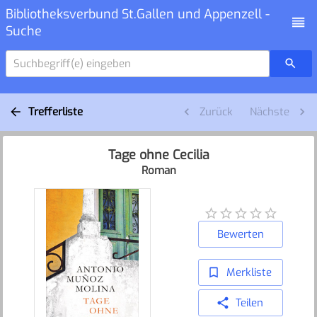
Bibliotheksverbund St.Gallen und Appenzell -
Suche
Suchbegriff(e) eingeben
Trefferliste
Zurück
Nächste
Tage ohne Cecilia
Roman
Bewerten
Merkliste
Teilen