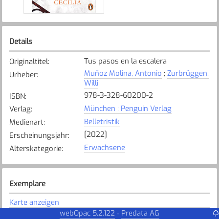
Details
Tus pasos en la escalera
Originaltitel
:
Muñoz Molina, Antonio
;
Zurbrüggen,
Urheber
:
Willi
978-3-328-60200-2
ISBN
:
München : Penguin Verlag
Verlag
:
Belletristik
Medienart
:
[2022]
Erscheinungsjahr
:
Erwachsene
Alterskategorie
:
Exemplare
Karte anzeigen
webOpac 5.2.122
Predata AG
-
Altstätten
Bibliothek
: