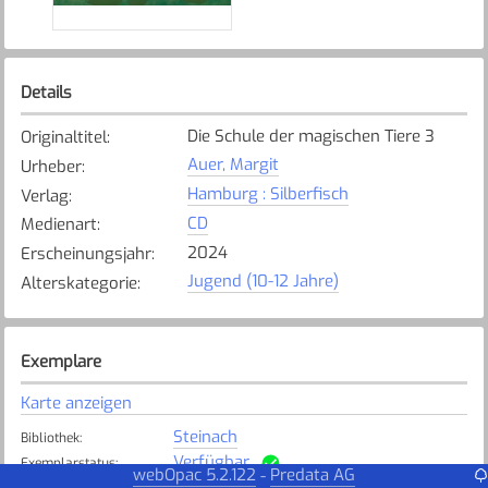
Details
Die Schule der magischen Tiere 3
Originaltitel
:
Auer, Margit
Urheber
:
Hamburg : Silberfisch
Verlag
:
CD
Medienart
:
2024
Erscheinungsjahr
:
Jugend (10-12 Jahre)
Alterskategorie
:
Exemplare
Karte anzeigen
Steinach
Bibliothek
:
Verfügbar
Exemplarstatus
:
webOpac 5.2.122
Predata AG
-