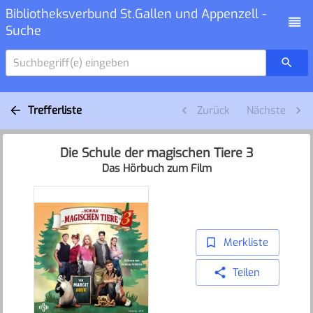
Bibliotheksverbund St.Gallen und Appenzell -
Suche
Suchbegriff(e) eingeben
Trefferliste
Zurück
Nächste
Die Schule der magischen Tiere 3
Das Hörbuch zum Film
Merkliste
Teilen