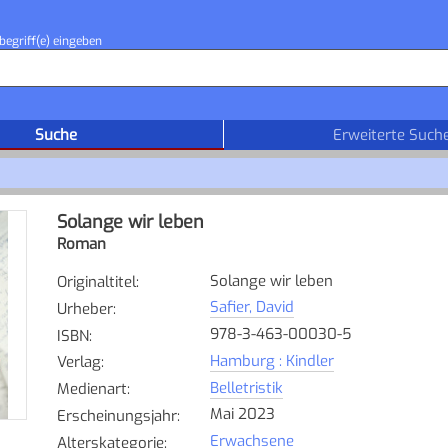
begriff(e) eingeben
Suche
Erweiterte Such
Solange wir leben
Roman
Solange wir leben
Originaltitel
:
Safier, David
Urheber
:
978-3-463-00030-5
ISBN
:
Hamburg : Kindler
Verlag
:
Belletristik
Medienart
:
Mai 2023
Erscheinungsjahr
:
Erwachsene
Alterskategorie
: