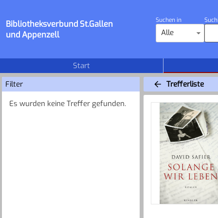
Suchen in
Such
Bibliotheksverbund St.Gallen
Alle
und Appenzell
Start
Filter
Trefferliste
Es wurden keine Treffer gefunden.