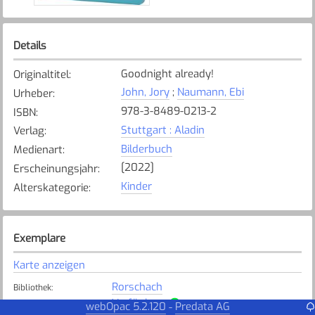
Details
Goodnight already!
Originaltitel
:
John, Jory
;
Naumann, Ebi
Urheber
:
978-3-8489-0213-2
ISBN
:
Stuttgart : Aladin
Verlag
:
Bilderbuch
Medienart
:
[2022]
Erscheinungsjahr
:
Kinder
Alterskategorie
:
Exemplare
Karte anzeigen
Rorschach
Bibliothek
:
Verfügbar
Exemplarstatus
:
webOpac 5.2.120
Predata AG
-