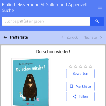
Bibliotheksverbund St.Gallen und Appenzell -
Suche
Suchbegriff(e) eingeben
Trefferliste
Zurück
Nächste
Du schon wieder!
Bewerten
Merkliste
Teilen