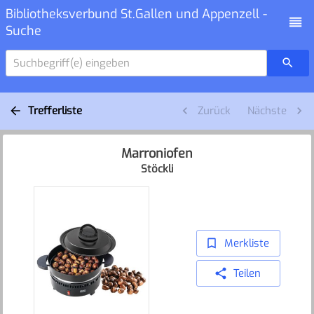
Bibliotheksverbund St.Gallen und Appenzell -
Suche
Suchbegriff(e) eingeben
Trefferliste
Zurück
Nächste
Marroniofen
Stöckli
Merkliste
Teilen