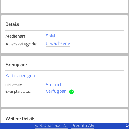
Details
Spiel
Medienart
:
Erwachsene
Alterskategorie
:
Exemplare
Karte anzeigen
Steinach
Bibliothek
:
Verfügbar
Exemplarstatus
:
Weitere Details
webOpac 5.2.122
Predata AG
-