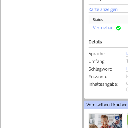
Karte anzeigen
Status
Verfügbar
Details
Sprache
:
Umfang
:
Schlagwort
:
Fussnote
:
Inhaltsangabe
:
[
Vom selben Urheber