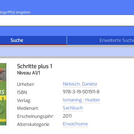
begriff(e) eingeben
Suche
Erweiterte Such
Schritte plus 1
Niveau A1/1
Niebisch, Daniela
Urheber
:
978-3-19-501911-8
ISBN
:
Ismaning : Hueber
Verlag
:
Sachbuch
Medienart
:
2011
Erscheinungsjahr
:
Erwachsene
Alterskategorie
: