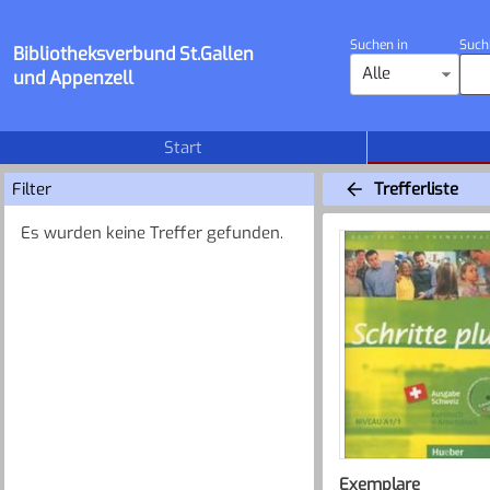
Suchen in
Such
Bibliotheksverbund St.Gallen
Alle
und Appenzell
Start
Filter
Trefferliste
Es wurden keine Treffer gefunden.
Exemplare