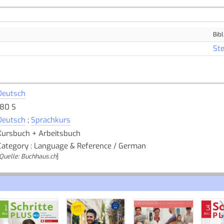
Bibl
Ste
Deutsch
180 S
Deutsch
;
Sprachkurs
Kursbuch + Arbeitsbuch
Category : Language & Reference / German
Quelle: Buchhaus.ch
]