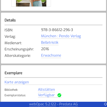
Details
978-3-86612-296-3
ISBN
:
München : Pendo Verlag
Verlag
:
Belletristik
Medienart
:
2016
Erscheinungsjahr
:
Erwachsene
Alterskategorie
:
Exemplare
Karte anzeigen
Altstätten
Bibliothek
:
Verfügbar
Exemplarstatus
:
webOpac 5.2.122
Predata AG
-
Bad Ragaz
Bibliothek
: