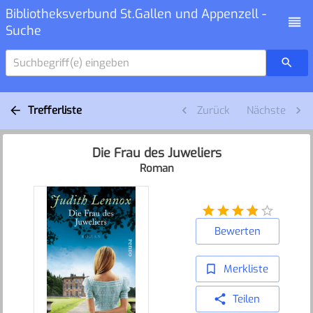
Bibliotheksverbund St.Gallen und Appenzell -
Suche
Suchbegriff(e) eingeben
Trefferliste
Zurück
Nächste
Die Frau des Juweliers
Roman
Bewerten
Merkliste
Teilen