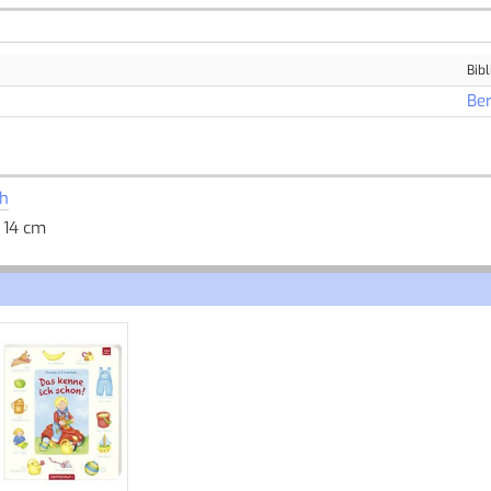
Bibl
Be
h
; 14 cm