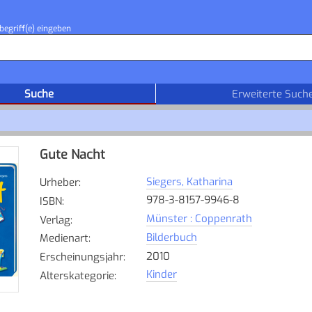
begriff(e) eingeben
Suche
Erweiterte Such
Gute Nacht
Siegers, Katharina
Urheber
:
978-3-8157-9946-8
ISBN
:
Münster : Coppenrath
Verlag
:
Bilderbuch
Medienart
:
2010
Erscheinungsjahr
:
Kinder
Alterskategorie
: