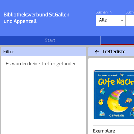
Suchen in
Such
Bibliotheksverbund St.Gallen
Alle
und Appenzell
Start
Filter
Trefferliste
Es wurden keine Treffer gefunden.
Exemplare