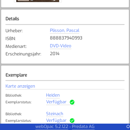
Details
Plisson, Pascal
Urheber
:
888837940993
ISBN
:
DVD-Video
Medienart
:
2014
Erscheinungsjahr
:
Exemplare
Karte anzeigen
Heiden
Bibliothek
:
Verfügbar
Exemplarstatus
:
Steinach
Bibliothek
:
Verfügbar
Exemplarstatus
:
webOpac 5.2.122
Predata AG
-