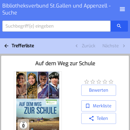
Bibliotheksverbund St.Gallen und Appenzell -
Suche
Suchbegriff(e) eingeben
Trefferliste
Zurück
Nächste
Auf dem Weg zur Schule
Bewerten
Merkliste
Teilen