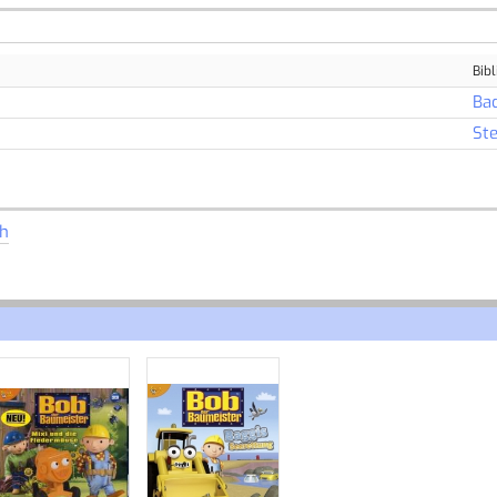
Bibl
Ba
Ste
h