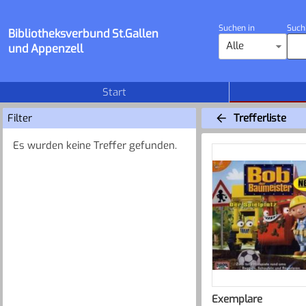
Suchen in
Such
Bibliotheksverbund St.Gallen
Alle
und Appenzell
Start
Filter
Trefferliste
Es wurden keine Treffer gefunden.
Exemplare