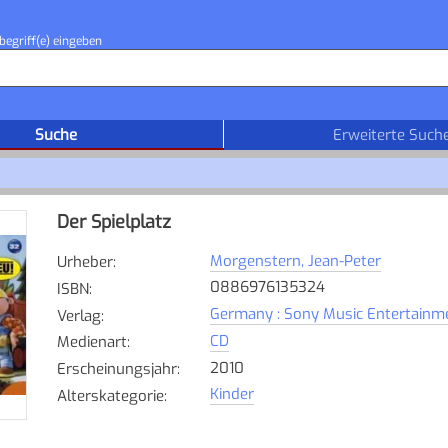
begriff(e) eingeben
Suche
Erweiterte Such
Der Spielplatz
Morgenstern, Jean-Peter
Urheber
:
0886976135324
ISBN
:
Germany : Sony Music Entertain
Verlag
:
CD
Medienart
:
2010
Erscheinungsjahr
:
Kinder
Alterskategorie
: