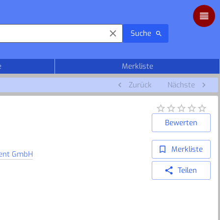
Suche
e
Merkliste
Zurück
Nächste
Bewerten
Merkliste
ment GmbH
Teilen