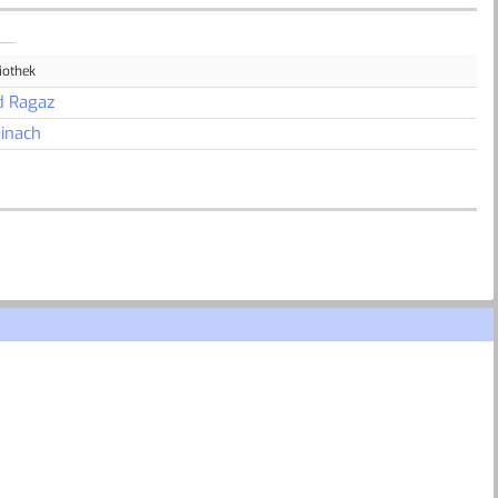
iothek
d Ragaz
inach