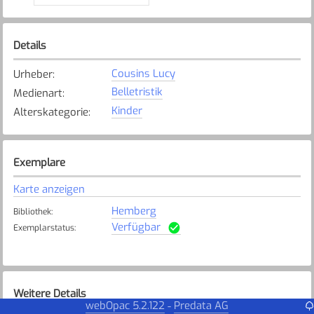
Details
Cousins Lucy
Urheber
:
Belletristik
Medienart
:
Kinder
Alterskategorie
:
Exemplare
Karte anzeigen
Hemberg
Bibliothek
:
Verfügbar
Exemplarstatus
:
Weitere Details
webOpac 5.2.122
Predata AG
-