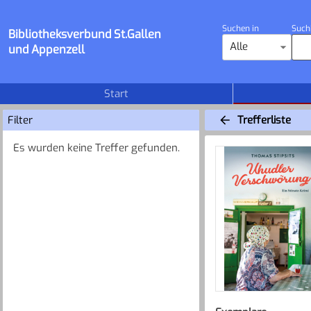
Suchen in
Such
Bibliotheksverbund St.Gallen
Alle
und Appenzell
Start
Filter
Trefferliste
Es wurden keine Treffer gefunden.