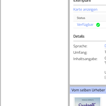
Exemplare
Karte anzeigen
Status
Verfügbar
Details
Sprache
:
Umfang
:
Inhaltsangabe
:
[
Vom selben Urheber