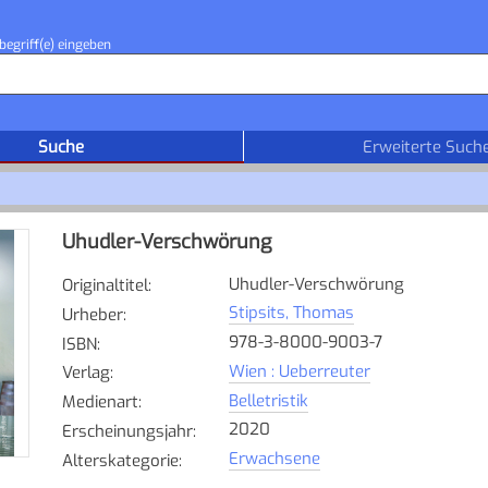
begriff(e) eingeben
Suche
Erweiterte Such
Uhudler-Verschwörung
Uhudler-Verschwörung
Originaltitel
:
Stipsits, Thomas
Urheber
:
978-3-8000-9003-7
ISBN
:
Wien : Ueberreuter
Verlag
:
Belletristik
Medienart
:
2020
Erscheinungsjahr
:
Erwachsene
Alterskategorie
: