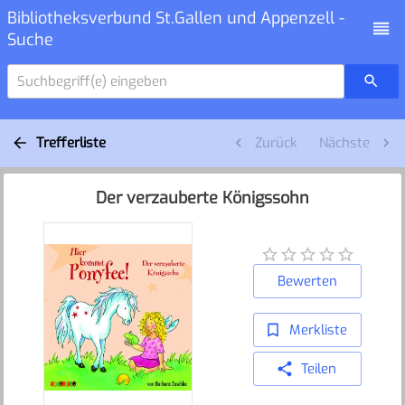
Bibliotheksverbund St.Gallen und Appenzell -
Suche
Suchbegriff(e) eingeben
Trefferliste
Zurück
Nächste
Der verzauberte Königssohn
Bewerten
Merkliste
Teilen