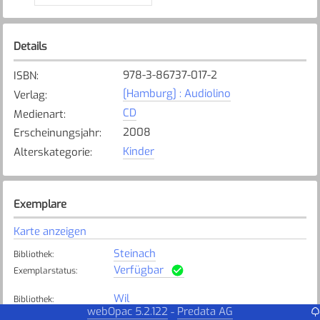
Details
978-3-86737-017-2
ISBN
:
[Hamburg] : Audiolino
Verlag
:
CD
Medienart
:
2008
Erscheinungsjahr
:
Kinder
Alterskategorie
:
Exemplare
Karte anzeigen
Steinach
Bibliothek
:
Verfügbar
Exemplarstatus
:
Wil
Bibliothek
:
webOpac 5.2.122
Predata AG
-
Nicht verfügbar
Exemplarstatus
: