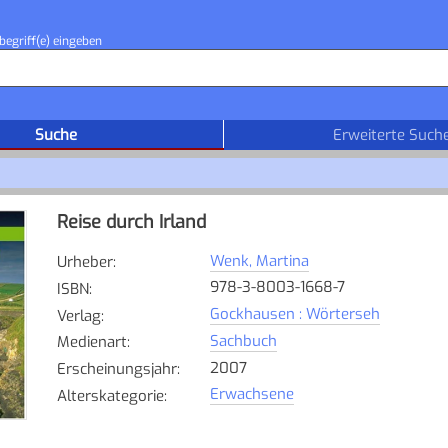
begriff(e) eingeben
Suche
Erweiterte Such
Reise durch Irland
Wenk, Martina
Urheber
:
978-3-8003-1668-7
ISBN
:
Gockhausen : Wörterseh
Verlag
:
Sachbuch
Medienart
:
2007
Erscheinungsjahr
:
Erwachsene
Alterskategorie
: