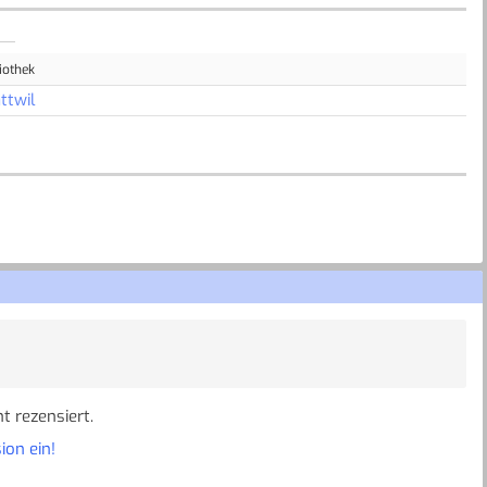
iothek
ttwil
t rezensiert.
ion ein!