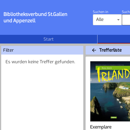
Suchen in
Such
Bibliotheksverbund St.Gallen
Alle
und Appenzell
Start
Filter
Trefferliste
Es wurden keine Treffer gefunden.
Exemplare