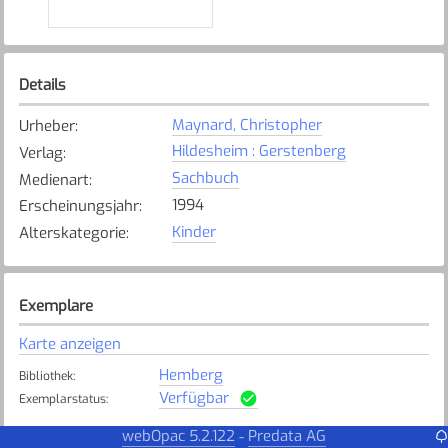
Details
Maynard, Christopher
Urheber
:
Hildesheim : Gerstenberg
Verlag
:
Sachbuch
Medienart
:
1994
Erscheinungsjahr
:
Kinder
Alterskategorie
:
Exemplare
Karte anzeigen
Hemberg
Bibliothek
:
Verfügbar
Exemplarstatus
:
webOpac 5.2.122
Predata AG
-