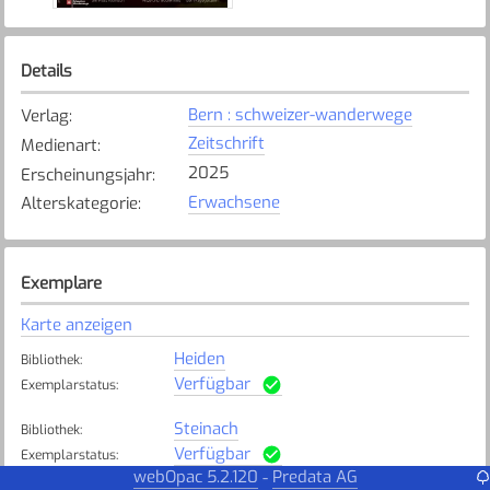
Details
Bern : schweizer-wanderwege
Verlag
:
Zeitschrift
Medienart
:
2025
Erscheinungsjahr
:
Erwachsene
Alterskategorie
:
Exemplare
Karte anzeigen
Heiden
Bibliothek
:
Verfügbar
Exemplarstatus
:
Steinach
Bibliothek
:
Verfügbar
Exemplarstatus
:
webOpac 5.2.120
Predata AG
-