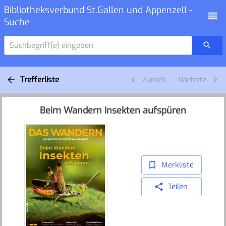
Bibliotheksverbund St.Gallen und Appenzell -
Suche
Suchbegriff(e) eingeben
Trefferliste
Zurück
Nächste
Beim Wandern Insekten aufspüren
Merkliste
Teilen