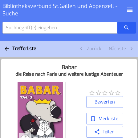
Bibliotheksverbund St.Gallen und Appenzell -
Suche
Suchbegriff(e) eingeben
Trefferliste
Zurück
Nächste
Babar
die Reise nach Paris und weitere lustige Abenteuer
Bewerten
Merkliste
Teilen