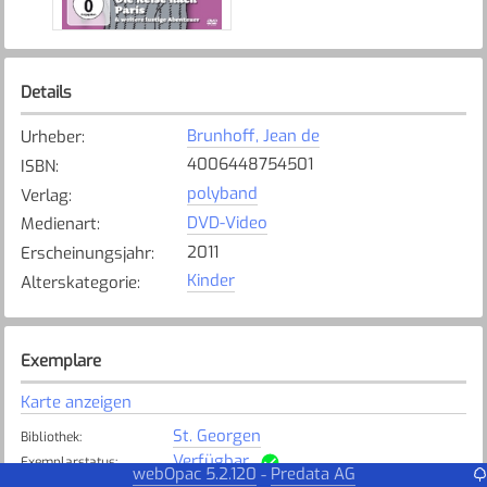
Details
Brunhoff, Jean de
Urheber
:
4006448754501
ISBN
:
polyband
Verlag
:
DVD-Video
Medienart
:
2011
Erscheinungsjahr
:
Kinder
Alterskategorie
:
Exemplare
Karte anzeigen
St. Georgen
Bibliothek
:
Verfügbar
Exemplarstatus
:
webOpac 5.2.120
Predata AG
-