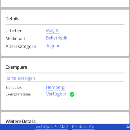
Details
May K.
Urheber
:
Belletristik
Medienart
:
Jugend
Alterskategorie
:
Exemplare
Karte anzeigen
Hemberg
Bibliothek
:
Verfügbar
Exemplarstatus
:
Weitere Details
webOpac 5.2.122
Predata AG
-