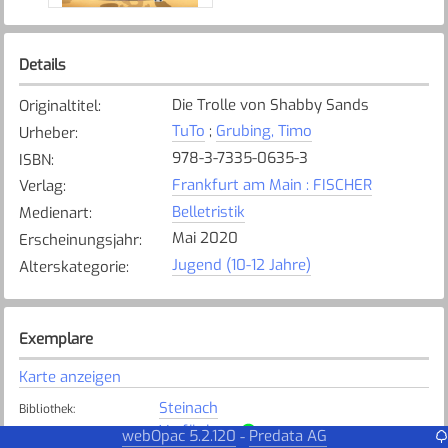
Details
Die Trolle von Shabby Sands
Originaltitel
:
TuTo
;
Grubing, Timo
Urheber
:
978-3-7335-0635-3
ISBN
:
Frankfurt am Main : FISCHER
Verlag
:
Belletristik
Medienart
:
Mai 2020
Erscheinungsjahr
:
Jugend (10-12 Jahre)
Alterskategorie
:
Exemplare
Karte anzeigen
Steinach
Bibliothek
:
Verfügbar
Exemplarstatus
:
webOpac 5.2.120
Predata AG
-