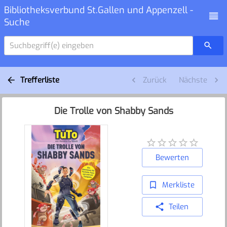
Bibliotheksverbund St.Gallen und Appenzell -
Suche
Suchbegriff(e) eingeben
Trefferliste
Zurück
Nächste
Die Trolle von Shabby Sands
Bewerten
Merkliste
Teilen