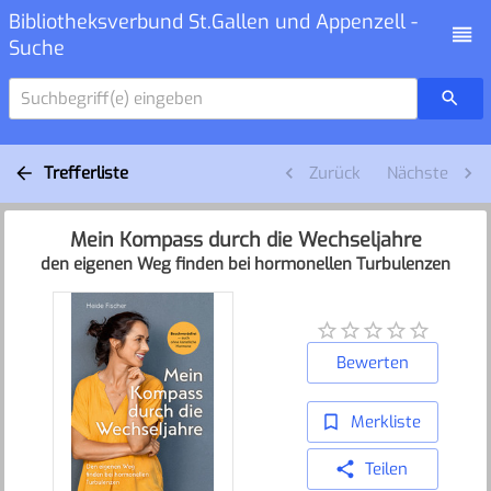
Bibliotheksverbund St.Gallen und Appenzell -
Suche
Suchbegriff(e) eingeben
Trefferliste
Zurück
Nächste
Mein Kompass durch die Wechseljahre
den eigenen Weg finden bei hormonellen Turbulenzen
Bewerten
Merkliste
Teilen