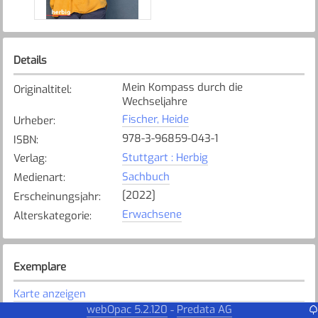
Details
Mein Kompass durch die
Originaltitel
:
Wechseljahre
Fischer, Heide
Urheber
:
978-3-96859-043-1
ISBN
:
Stuttgart : Herbig
Verlag
:
Sachbuch
Medienart
:
[2022]
Erscheinungsjahr
:
Erwachsene
Alterskategorie
:
Exemplare
Karte anzeigen
webOpac 5.2.120
Predata AG
-
Mels
Bibliothek
: