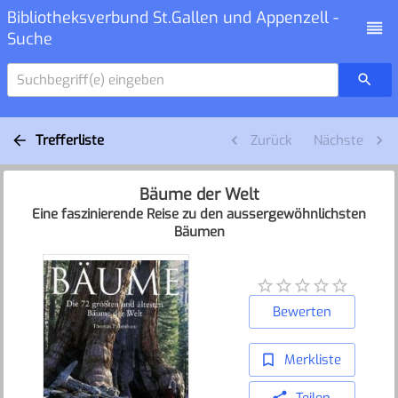
Bibliotheksverbund St.Gallen und Appenzell -
Suche
Suchbegriff(e) eingeben
Trefferliste
Zurück
Nächste
Bäume der Welt
Eine faszinierende Reise zu den aussergewöhnlichsten
Bäumen
Bewerten
Merkliste
Teilen