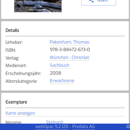
Details
Pakenham, Thomas
Urheber
:
978-3-88472-673-0
ISBN
:
München : Christian
Verlag
:
Sachbuch
Medienart
:
2008
Erscheinungsjahr
:
Erwachsene
Alterskategorie
:
Exemplare
Karte anzeigen
Steinach
Bibliothek
:
webOpac 5.2.120
Predata AG
-
Verfügbar
Exemplarstatus
: