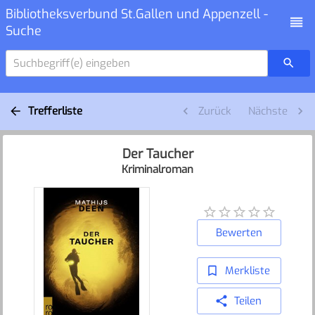
Bibliotheksverbund St.Gallen und Appenzell -
Suche
Suchbegriff(e) eingeben
Trefferliste
Zurück
Nächste
Der Taucher
Kriminalroman
Bewerten
Merkliste
Teilen