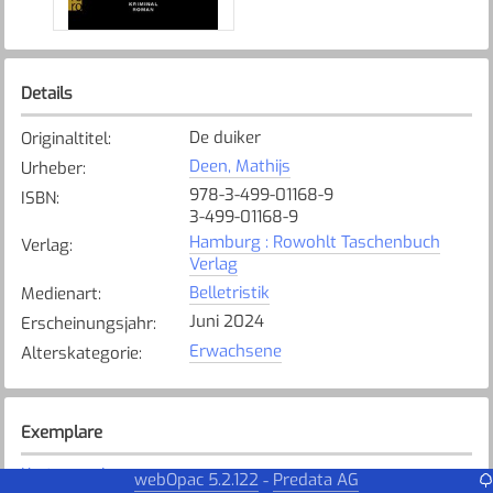
Details
De duiker
Originaltitel
:
Deen, Mathijs
Urheber
:
978-3-499-01168-9
ISBN
:
3-499-01168-9
Hamburg : Rowohlt Taschenbuch
Verlag
:
Verlag
Belletristik
Medienart
:
Juni 2024
Erscheinungsjahr
:
Erwachsene
Alterskategorie
:
Exemplare
Karte anzeigen
webOpac 5.2.122
Predata AG
-