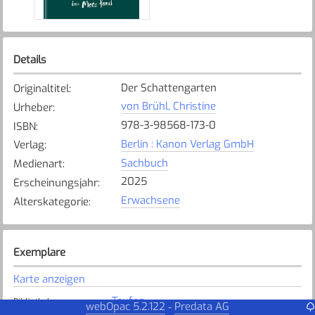
Details
Der Schattengarten
Originaltitel
:
von Brühl, Christine
Urheber
:
978-3-98568-173-0
ISBN
:
Berlin : Kanon Verlag GmbH
Verlag
:
Sachbuch
Medienart
:
2025
Erscheinungsjahr
:
Erwachsene
Alterskategorie
:
Exemplare
Karte anzeigen
Teufen
Bibliothek
:
webOpac 5.2.122
Predata AG
-