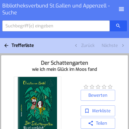
Bibliotheksverbund St.Gallen und Appenzell -
Suche
Suchbegriff(e) eingeben
Trefferliste
Zurück
Nächste
Der Schattengarten
wie ich mein Glück im Moos fand
Bewerten
Merkliste
Teilen