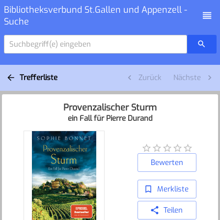
Bibliotheksverbund St.Gallen und Appenzell -
Suche
Suchbegriff(e) eingeben
Trefferliste
Zurück
Nächste
Provenzalischer Sturm
ein Fall für Pierre Durand
Bewerten
Merkliste
Teilen