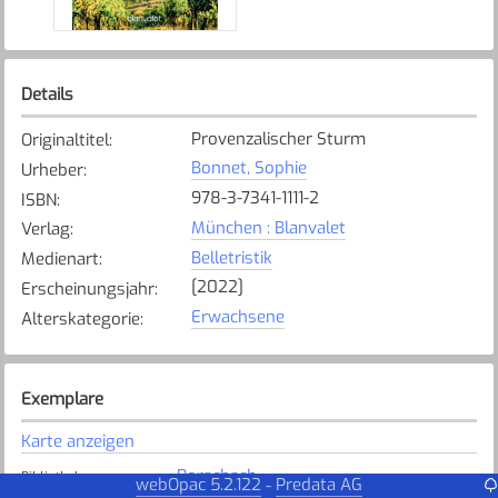
Details
Provenzalischer Sturm
Originaltitel
:
Bonnet, Sophie
Urheber
:
978-3-7341-1111-2
ISBN
:
München : Blanvalet
Verlag
:
Belletristik
Medienart
:
[2022]
Erscheinungsjahr
:
Erwachsene
Alterskategorie
:
Exemplare
Karte anzeigen
Rorschach
Bibliothek
:
webOpac 5.2.122
Predata AG
-