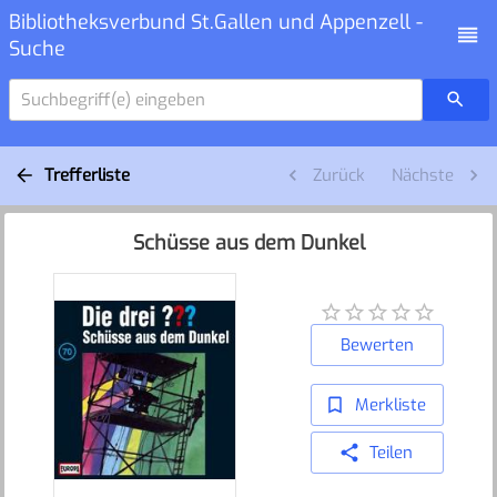
Bibliotheksverbund St.Gallen und Appenzell -
Suche
Suchbegriff(e) eingeben
Trefferliste
Zurück
Nächste
Schüsse aus dem Dunkel
Bewerten
Merkliste
Teilen