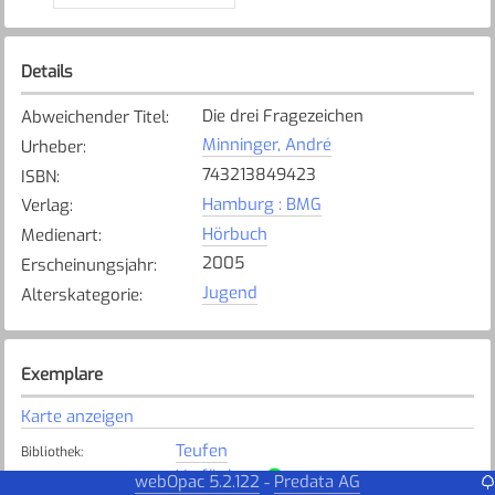
Details
Die drei Fragezeichen
Abweichender Titel
:
Minninger, André
Urheber
:
743213849423
ISBN
:
Hamburg : BMG
Verlag
:
Hörbuch
Medienart
:
2005
Erscheinungsjahr
:
Jugend
Alterskategorie
:
Exemplare
Karte anzeigen
Teufen
Bibliothek
:
Verfügbar
Exemplarstatus
:
webOpac 5.2.122
Predata AG
-